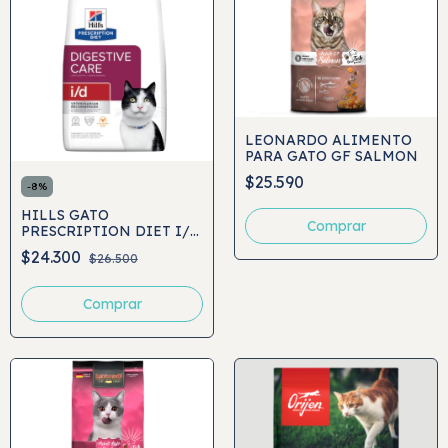
LEONARDO ALIMENTO
PARA GATO GF SALMON
$25.590
-
8
%
HILLS GATO
Comprar
PRESCRIPTION DIET I/D
DIGESTIVE CARE
$24.300
$26.500
Comprar