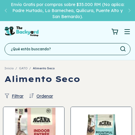
Compra antes de las 11:00am y recibe el mismo día 🎉
(Sólo RM)
Inicio
/
GATO
/
Alimento Seco
Alimento Seco
Filtrar
Ordenar