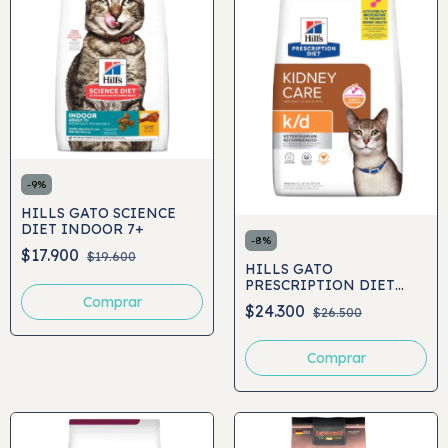
-
9
%
HILLS GATO SCIENCE
DIET INDOOR 7+
-
8
%
$17.900
$19.600
HILLS GATO
PRESCRIPTION DIET
K/D KIDNEY CARE
Comprar
$24.300
$26.500
Comprar