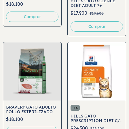
HILLS GATO SCIENCE
$18.100
DIET ADULT 7+
$17.900
$19.600
Comprar
Comprar
BRAVERY GATO ADULTO
-
8
%
POLLO ESTERILIZADO
HILLS GATO
$18.100
PRESCRIPTION DIET C/D
URINARY CARE
$24.300
$26.500