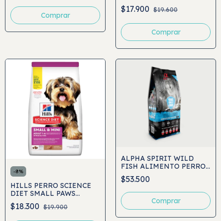
URINARY CARE C/D
$17.900
$19.600
Comprar
Comprar
ALPHA SPIRIT WILD
FISH ALIMENTO PERRO
-
8
%
PREMIUM 12KG
$53.500
HILLS PERRO SCIENCE
DIET SMALL PAWS
Comprar
(ADULT 1-6)
$18.300
$19.900