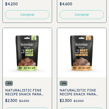
KABOBS 5UND
TWISTS 10UND
$4.200
$4.600
-
8
%
-
8
%
NATURALISTIC FINE
NATURALISTIC FINE
RECIPE SNACK PARA
RECIPE SNACK PARA
PERRO MEATBALLS
PERRO MEATBALLS
$2.300
$2.300
$2.500
$2.500
DUCK APPLE 100GRS
SALMON & SWEET
POTATO 100GRS