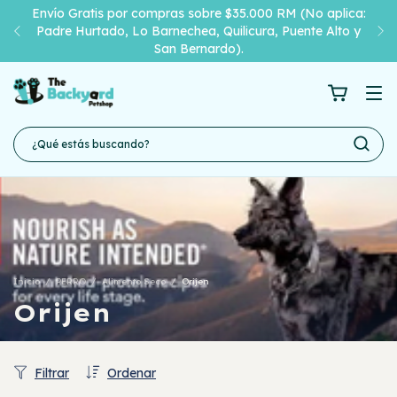
Envío Gratis por compras sobre $35.000 RM (No aplica:
Padre Hurtado, Lo Barnechea, Quilicura, Puente Alto y
San Bernardo).
Inicio
/
PERRO
/
Alimento Seco
/
Orijen
Orijen
Filtrar
Ordenar