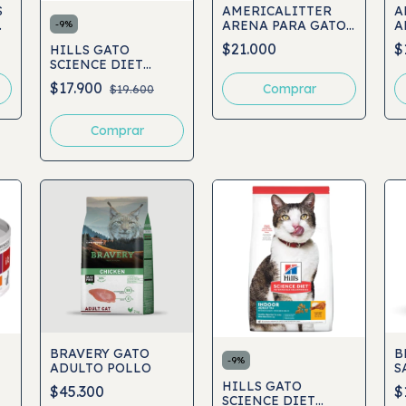
S
AMERICALITTER
A
ARENA PARA GATO
A
-
9
%
ULTRA ODOR SEAL
U
$21.000
$
HILLS GATO
15KG
7
SCIENCE DIET
INDOOR 1-6
$17.900
Comprar
$19.600
Comprar
BRAVERY GATO
B
-
9
%
ADULTO POLLO
S
HILLS GATO
$45.300
$
SCIENCE DIET