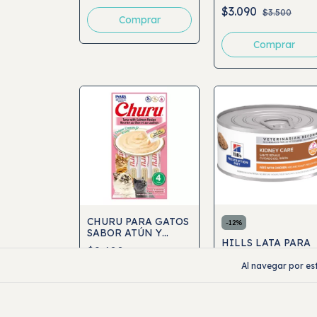
DIGESTIVE CARE
$3.090
$3.500
156GR
Comprar
CHURU PARA GATOS
-
12
%
SABOR ATÚN Y
HILLS LATA PARA
SALMÓN 4UND
$2.400
GATO K/D KIDNE
CARE 156GR
Al navegar por est
$3.090
$3.500