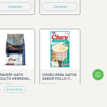
Comprar
RAVERY GATO
CHURU PARA GATOS
DULTO HERRING
SABOR POLLO Y
ARENQUE)
CANGREJO 4UND
50.200
$2.400
STERILIZADO
Entendido
.
Comprar