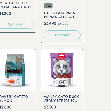
MERICALITTER
-
13
%
RENA PARA GATO
LTRA ODOR SEAL
HILLS LATA PARA
11.200
KG
PERRO/GATO A/D
URGENT CARE
$3.490
$4.000
Comprar
156GR
RAVERY GATITO
WANPY GATO DUCK
ALMON
JERKY STRIPS 80
GRS
19.800
$3.300