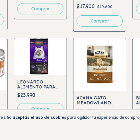
INDOOR 11+
$17.900
$19.600
Comprar
Comprar
LEONARDO
ALIMENTO PARA
GATO SENIOR
$23.990
ACANA GATO
B
MEADOWLAND
A
HIGHEST PROTEIN
(
Comprar
$26.490
$
Y
E
e sitio
aceptás el uso de cookies
para agilizar tu experiencia de compra
Comprar