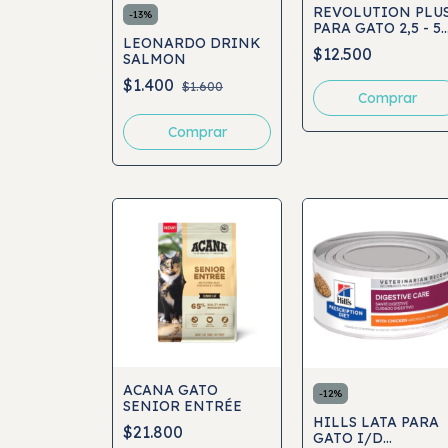
REVOLUTION PLU
-
13
%
PARA GATO 2,5 - 5
LEONARDO DRINK
KG (0,5 ML)
$12.500
SALMON
$1.400
$1.600
ACANA GATO
-
12
%
SENIOR ENTRÉE
HILLS LATA PARA
$21.800
GATO I/D