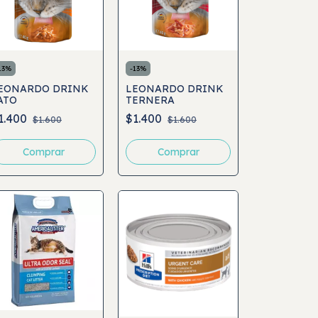
13
%
-
13
%
EONARDO DRINK
LEONARDO DRINK
ATO
TERNERA
1.400
$1.400
$1.600
$1.600