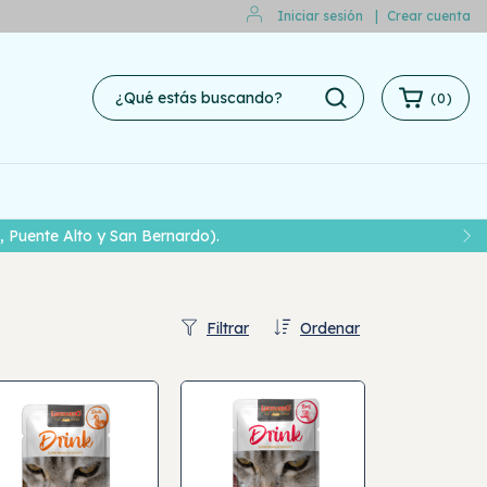
Iniciar sesión
|
Crear cuenta
(
0
)
 Puente Alto y San Bernardo).
Filtrar
Ordenar