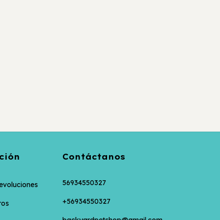
ción
Contáctanos
56934550327
evoluciones
+56934550327
ros