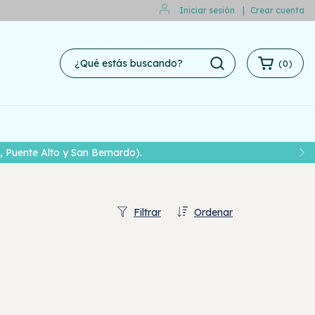
Iniciar sesión
|
Crear cuenta
(
0
)
 Puente Alto y San Bernardo).
Filtrar
Ordenar