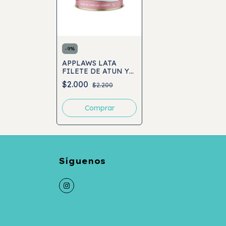
-
9
%
APPLAWS LATA
FILETE DE ATUN Y
CAMARÓN CON
$2.000
$2.200
CALDITO 70GRS