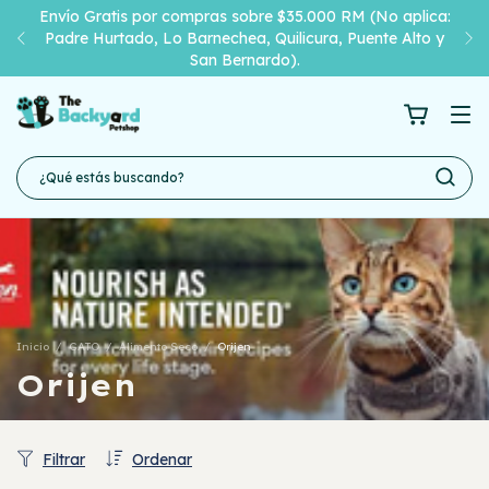
Envío Gratis por compras sobre $35.000 RM (No aplica:
Padre Hurtado, Lo Barnechea, Quilicura, Puente Alto y
San Bernardo).
Inicio
/
GATO
/
Alimento Seco
/
Orijen
Orijen
Filtrar
Ordenar