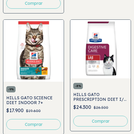
-
8
%
-
9
%
HILLS GATO
HILLS GATO SCIENCE
PRESCRIPTION DIET I/D
DIET INDOOR 7+
DIGESTIVE CARE
$24.300
$26.500
$17.900
$19.600
Comprar
Comprar