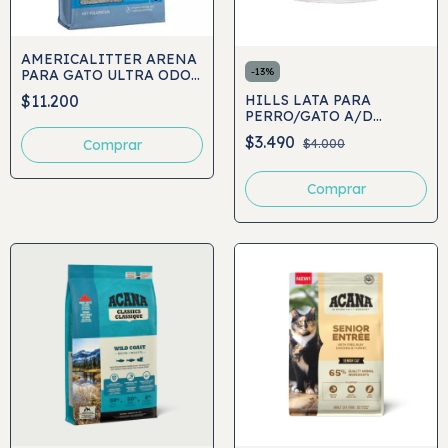
AMERICALITTER ARENA
-
13
%
PARA GATO ULTRA ODOR
SEAL 7KG
$11.200
HILLS LATA PARA
PERRO/GATO A/D
URGENT CARE 156GR
$3.490
Comprar
$4.000