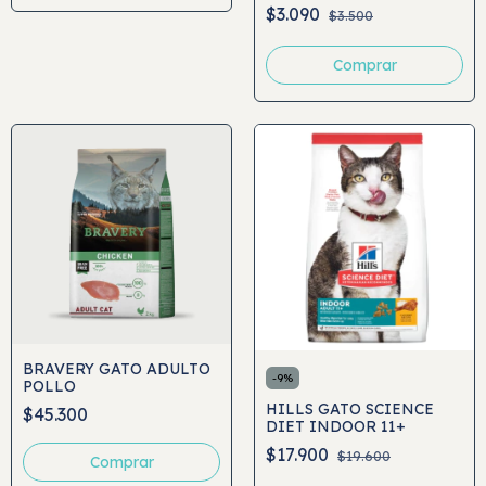
156GR
$3.090
$3.500
BRAVERY GATO ADULTO
-
9
%
POLLO
HILLS GATO SCIENCE
$45.300
DIET INDOOR 11+
$17.900
$19.600
Comprar