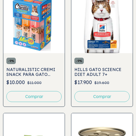
-
9
%
-
9
%
NATURALISTIC CREMI
HILLS GATO SCIENCE
SNACK PARA GATO
DIET ADULT 7+
SEAFOOD VARIEDADES
$10.000
$17.900
$11.000
$19.600
30UND
Comprar