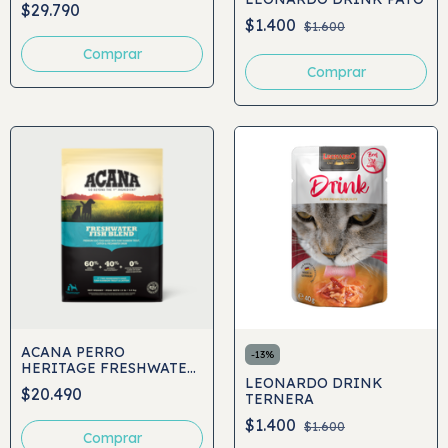
$29.790
$1.400
$1.600
Comprar
ACANA PERRO
-
13
%
HERITAGE FRESHWATER
LEONARDO DRINK
FISH BLEND
$20.490
TERNERA
$1.400
$1.600
Comprar