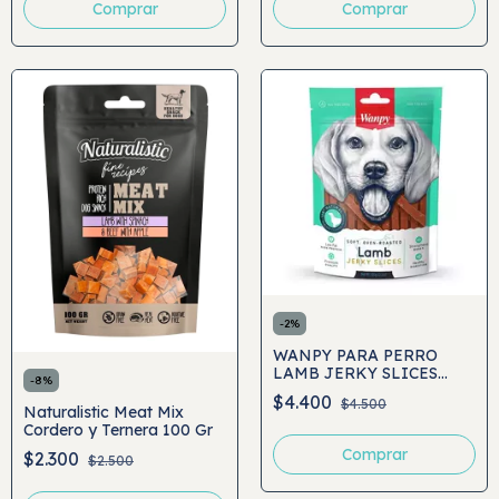
Comprar
-
2
%
WANPY PARA PERRO
LAMB JERKY SLICES
-
8
%
100GRS
$4.400
$4.500
Naturalistic Meat Mix
Cordero y Ternera 100 Gr
$2.300
$2.500