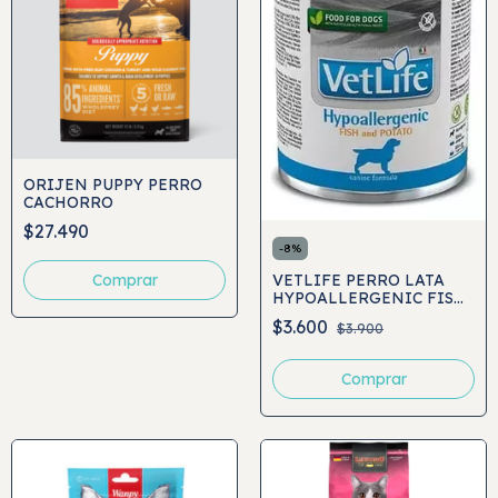
ORIJEN PUPPY PERRO
CACHORRO
$27.490
-
8
%
VETLIFE PERRO LATA
Comprar
HYPOALLERGENIC FISH
AND POTATO 300GR
$3.600
$3.900