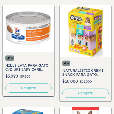
-
12
%
-
9
%
HILLS LATA PARA GATO
C/D URINARY CARE
NATURALISTIC CREMI
156GR
SNACK PARA GATO
$3.090
$3.500
CHICKEN VARIEDADES
$10.000
$11.000
30UND