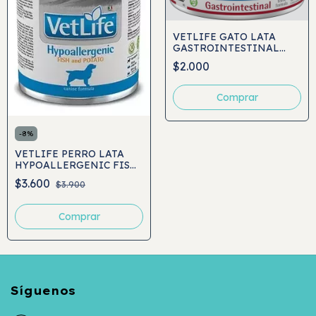
VETLIFE GATO LATA
GASTROINTESTINAL
85GR
$2.000
-
8
%
VETLIFE PERRO LATA
HYPOALLERGENIC FISH
AND POTATO 300GR
$3.600
$3.900