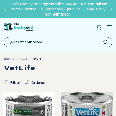
Envío Gratis por compras sobre $35.000 RM (No aplica:
Padre Hurtado, Lo Barnechea, Quilicura, Puente Alto y
San Bernardo).
Inicio
/
MARCAS
/
VetLife
VetLife
Filtrar
Ordenar