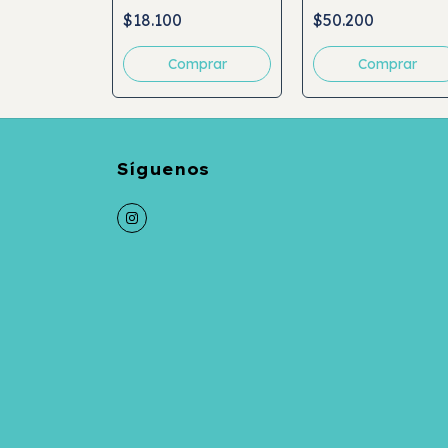
(ARENQUE)
(ARENQUE)
$18.100
$50.200
ESTERILIZADO
Comprar
Comprar