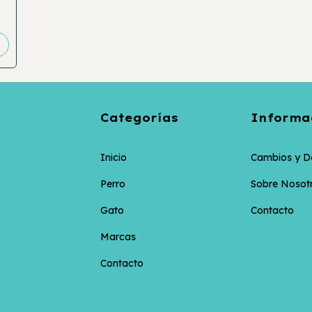
Categorías
Informa
Inicio
Cambios y D
Perro
Sobre Nosot
Gato
Contacto
Marcas
Contacto