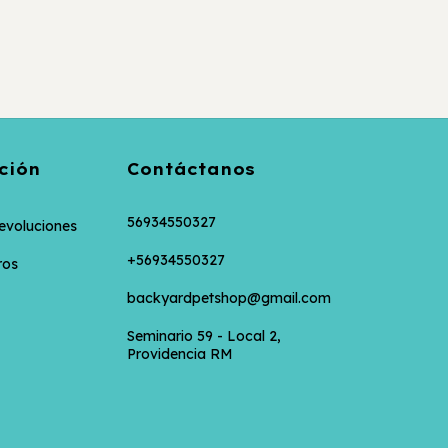
ción
Contáctanos
56934550327
evoluciones
+56934550327
ros
backyardpetshop@gmail.com
Seminario 59 - Local 2,
Providencia RM