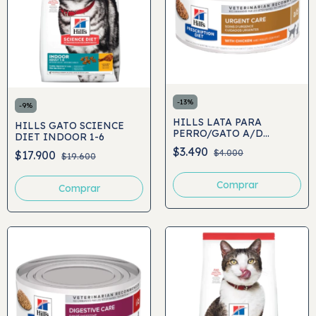
-
13
%
-
9
%
HILLS LATA PARA
HILLS GATO SCIENCE
PERRO/GATO A/D
DIET INDOOR 1-6
URGENT CARE 156GR
$3.490
$4.000
$17.900
$19.600
Comprar