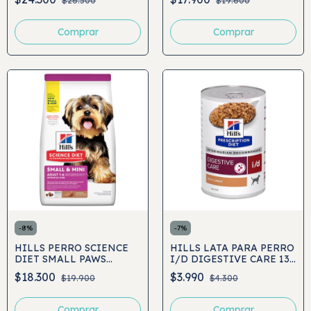
$26.500
$19.600
MULTICARE
Comprar
Comprar
-
8
%
-
7
%
HILLS PERRO SCIENCE
HILLS LATA PARA PERRO
DIET SMALL PAWS
I/D DIGESTIVE CARE 13
(ADULT 1-6)
OZ
$18.300
$3.990
$19.900
$4.300
Comprar