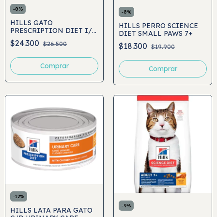
-
8
%
-
8
%
HILLS GATO
HILLS PERRO SCIENCE
PRESCRIPTION DIET I/D
DIET SMALL PAWS 7+
DIGESTIVE CARE
$24.300
$26.500
$18.300
$19.900
Comprar
Comprar
-
12
%
-
9
%
HILLS LATA PARA GATO