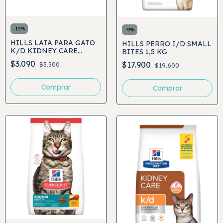
-
12
%
-
9
%
HILLS LATA PARA GATO
HILLS PERRO I/D SMALL
K/D KIDNEY CARE
BITES 1,5 KG
156GR
$3.090
$17.900
$3.500
$19.600