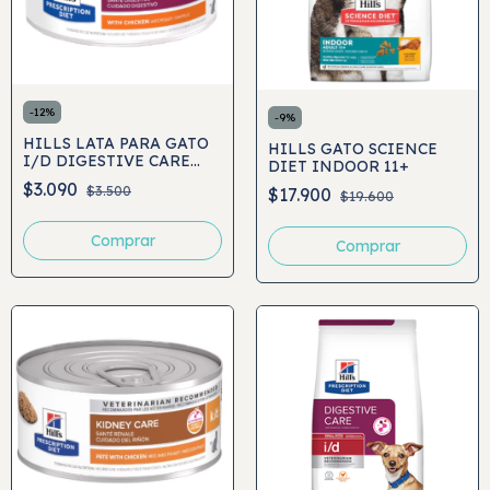
-
12
%
-
9
%
HILLS LATA PARA GATO
HILLS GATO SCIENCE
I/D DIGESTIVE CARE
DIET INDOOR 11+
156GR
$3.090
$3.500
$17.900
$19.600
Comprar