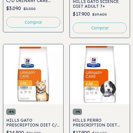
C/D URINARY CARE
HILLS GATO SCIENCE
156GR
DIET ADULT 7+
$3.090
$3.500
$17.900
$19.600
Comprar
-
8
%
-
9
%
HILLS GATO
HILLS PERRO
PRESCRIPTION DIET C/D
PRESCRIPTION DIET
URINARY CARE
URINARY CARE C/D
$24.300
$17.900