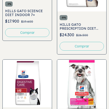
-
9
%
HILLS GATO SCIENCE
DIET INDOOR 7+
-
8
%
$17.900
$19.600
HILLS GATO
PRESCRIPTION DIET
K/D KIDNEY CARE
Comprar
$24.300
$26.500
Comprar