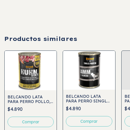
Productos similares
BELCANDO LATA
BE
BELCANDO LATA
PARA PERRO SINGLE
PA
PARA PERRO POLLO,
PROTEIN CORDERO
PR
PATO CON MIJO Y
$4.890
$4
$4.890
400GR
AG
ZANAHORIA 400GR