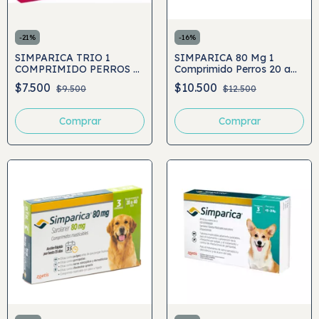
-
21
%
-
16
%
SIMPARICA TRIO 1
SIMPARICA 80 Mg 1
COMPRIMIDO PERROS 5
Comprimido Perros 20 a
A 10 KG
40 Kg
$7.500
$10.500
$9.500
$12.500