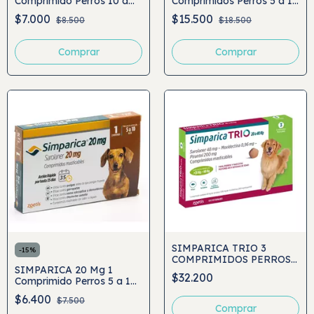
Comprimido Perros 10 a
Comprimidos Perros 5 a 10
20 Kg
Kg
$7.000
$15.500
$8.500
$18.500
SIMPARICA TRIO 3
-
15
%
COMPRIMIDOS PERROS
SIMPARICA 20 Mg 1
20 A 40 KG
$32.200
Comprimido Perros 5 a 10
Kg
$6.400
$7.500