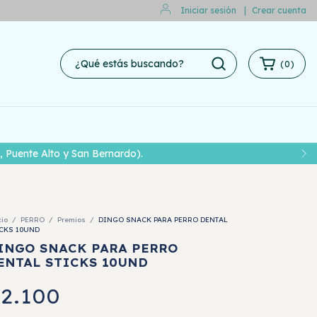
Iniciar sesión
|
Crear cuenta
(
0
)
 Alto y San Bernardo).
cio
/
PERRO
/
Premios
/
DINGO SNACK PARA PERRO DENTAL
CKS 10UND
INGO SNACK PARA PERRO
ENTAL STICKS 10UND
2.100