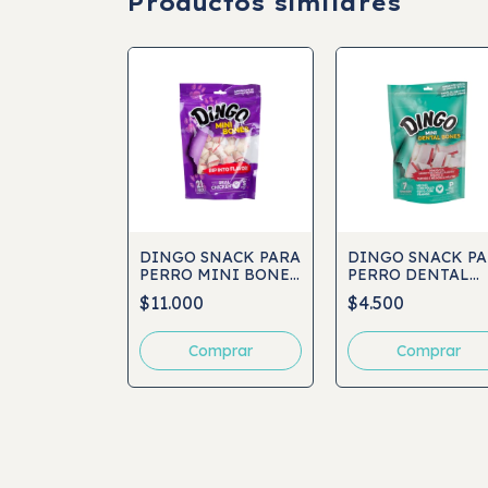
Productos similares
DINGO SNACK PARA
DINGO SNACK P
PERRO MINI BONES
PERRO DENTAL
LISTIC
VALUE PACK 21UND
MINI BONES 7UN
$11.000
$4.500
CIPE SNACK
ERRO
$2.500
LLS DUCK
00GRS