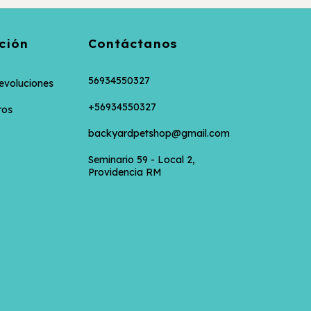
ción
Contáctanos
56934550327
evoluciones
+56934550327
ros
backyardpetshop@gmail.com
Seminario 59 - Local 2,
Providencia RM