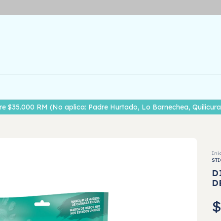
00 RM (No aplica: Padre Hurtado, Lo Barnechea, Quilicura, Puente
Ini
STI
D
D
$