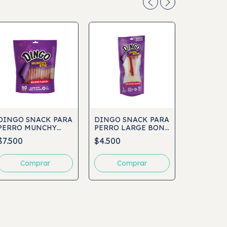
DINGO SNACK PARA
DINGO SNACK PARA
PERRO MUNCHY
PERRO LARGE BONE
DINGO S
STICK 50UND
1UND
$7.500
$4.500
PERRO M
7UND
$4.300