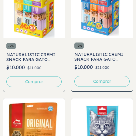
-
9
%
-
9
%
NATURALISTIC CREMI
NATURALISTIC CREMI
SNACK PARA GATO
SNACK PARA GATO
SEAFOOD VARIEDADES
CHICKEN VARIEDADES
$10.000
$10.000
$11.000
$11.000
30UND
30UND