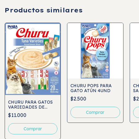
Productos similares
CHURU POPS PARA
CH
GATO ATÚN 4UND
SA
S
$2.500
$2
CHURU PARA GATOS
VARIEDADES DE
ATÚN 20UND
$11.000