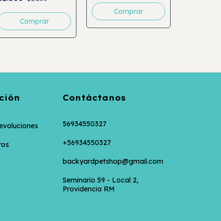
CALDITO 70GRS
$2.900
ción
Contáctanos
56934550327
evoluciones
+56934550327
ros
backyardpetshop@gmail.com
Seminario 59 - Local 2,
Providencia RM