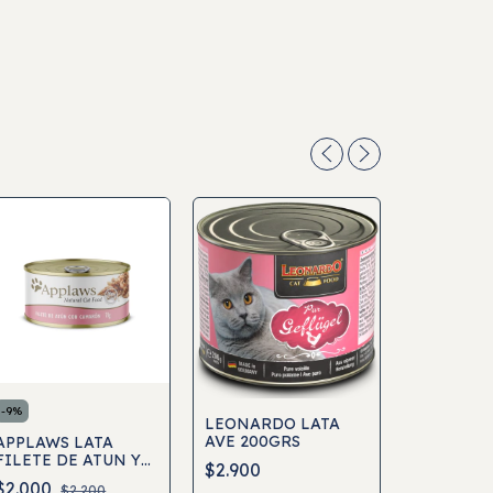
-
9
%
LEONARDO LATA
AVE 200GRS
APPLAWS LATA
LEONARD
FILETE DE ATUN Y
$2.900
PESCADO
CAMARÓN CON
$2.000
$2.200