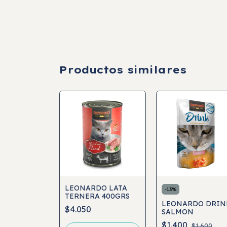
Productos similares
LEONARDO LATA
-
13
%
DO LATA
TERNERA 400GRS
A 200GRS
LEONARDO DRIN
$4.050
SALMON
$1.400
$1.600