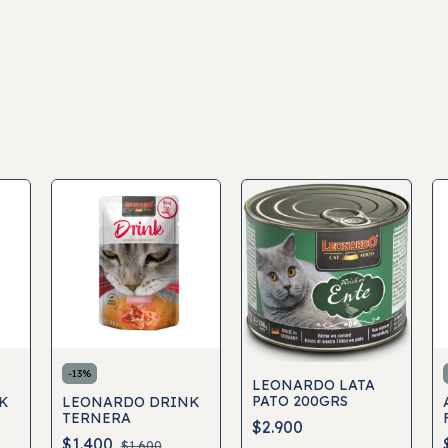
-
13
%
LEONARDO LATA
PATO 200GRS
K
LEONARDO DRINK
TERNERA
$2.900
$1.400
$1.600