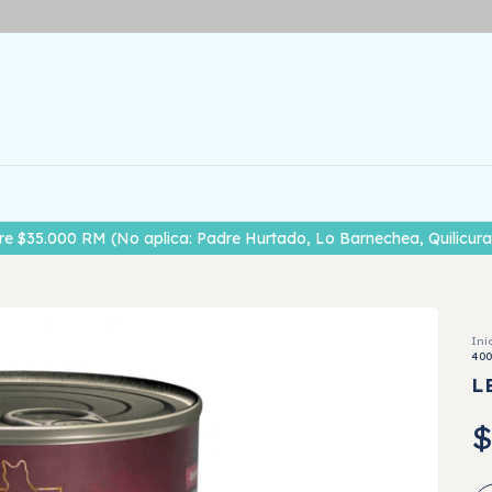
re $35.000 RM (No aplica: Padre Hurtado, Lo Barnechea, Quilicura,
Ini
40
L
$