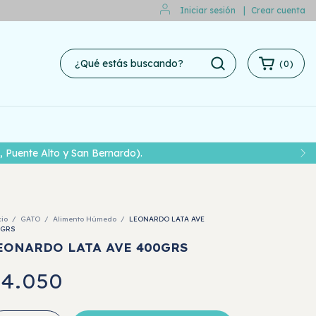
Iniciar sesión
|
Crear cuenta
(
0
)
 Puente Alto y San Bernardo).
cio
/
GATO
/
Alimento Húmedo
/
LEONARDO LATA AVE
0GRS
EONARDO LATA AVE 400GRS
4.050