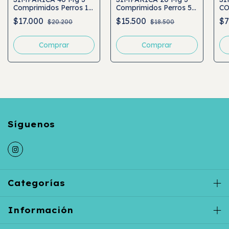
Comprimidos Perros 10
Comprimidos Perros 5
C
a 20 Kg
a 10 Kg
PE
$17.000
$15.500
$7
$20.200
$18.500
Categorías
Información