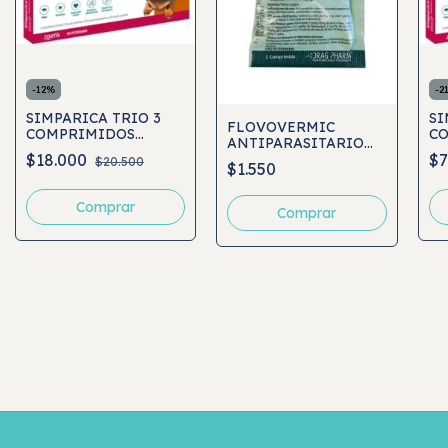
-
12
%
-
2
SIMPARICA TRIO 3
SI
FLOVOVERMIC
COMPRIMIDOS
C
ANTIPARASITARIO
PERROS 5 A 10 KG
PE
$18.000
$7
HASTA 10KG 1 COMP
$20.500
$1.550