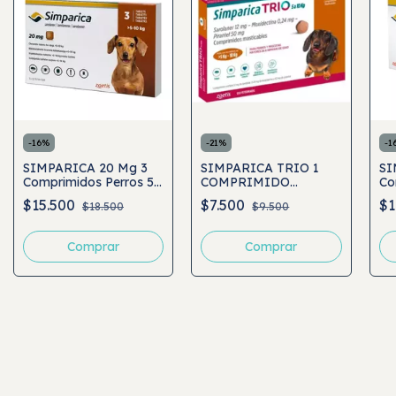
-
16
%
-
21
%
-
1
SIMPARICA 20 Mg 3
SIMPARICA TRIO 1
SI
Comprimidos Perros 5
COMPRIMIDO
Co
a 10 Kg
PERROS 5 A 10 KG
a 
$15.500
$7.500
$1
$18.500
$9.500