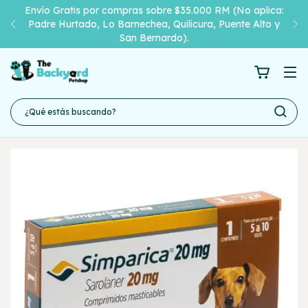
Envío Gratis por compras sobre $35.000 RM (No aplica:
Padre Hurtado, Lo Barnechea, Quilicura, Puente Alto y
San Bernardo).